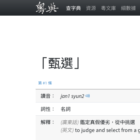
查字典
資源
粵文庫
細數據
「甄選」
第 #1 條
讀音：
jan
1
syun
2
詞性：
名詞
解釋：
(廣東話)
鑑定真假優劣，從中挑選
(英文)
to judge and select from a 