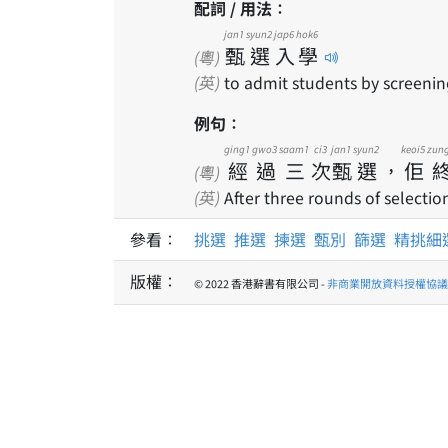
配詞 / 用法：
jan1
syun2
jap6
hok6
甄
選
入
學
(粵)
(英)
to admit students by screeni
例句：
ging1
gwo3
saam1
ci3
jan1
syun2
keoi5
zun
經
過
三
次
甄
選
，
佢
(粵)
(英)
After three rounds of selecti
參看：
挑選
推選
揀選
甄別
篩選
精挑細
版權：
© 2022 香港辭書有限公司 -
非商業開放資料授權協議 1