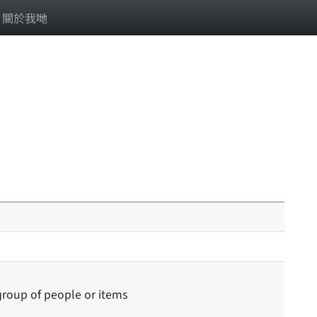
關於我哋
group of people or items