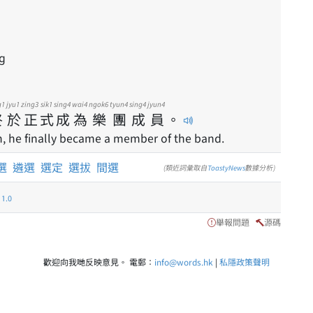
ng
g1
jyu1
zing3
sik1
sing4
wai4
ngok6
tyun4
sing4
jyun4
終
於
正
式
成
為
樂
團
成
員
。
on, he finally became a member of the band.
選
遴選
選定
選拔
間選
(類近詞彙取自
ToastyNews
數據分析)
.0
舉報問題
源碼
歡迎向我哋反映意見。 電郵：
info@words.hk
|
私隱政策聲明