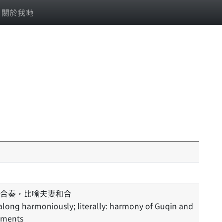
關於我哋
合奏，比喻夫妻和合
 along harmoniously; literally: harmony of Guqin and
ruments