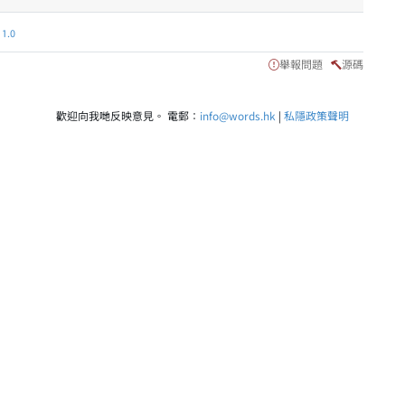
.0
舉報問題
源碼
歡迎向我哋反映意見。 電郵：
info@words.hk
|
私隱政策聲明