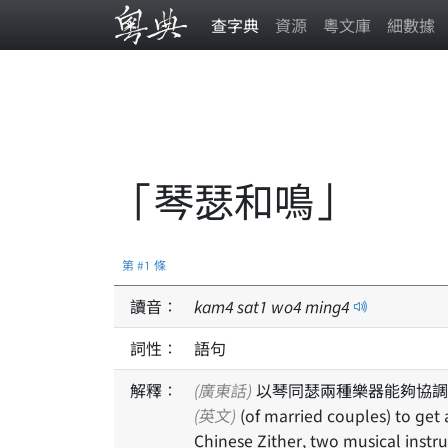
查字典
資源
粵文庫
細數據
「琴瑟和鳴」
第 #1 條
讀音：
kam
4
sat
1
wo
4
ming
4
詞性：
語句
解釋：
(廣東話)
以琴同瑟兩種樂器能夠協調
(英文)
(of married couples) to get
Chinese Zither, two musical inst