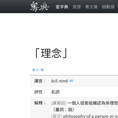
查字典
資源
粵文庫
細數據
「理念」
第 #1 條
讀音：
lei
5
nim
6
詞性：
名詞
解釋：
(廣東話)
一個人或者組織認為係理想而相信，並且行動嘅時候會受佢影響嘅基本諗法、意念
（量詞：個）
(英文)
philosophy of a person or or