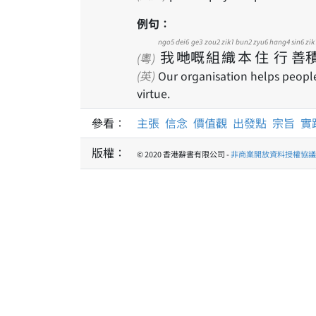
例句：
ngo5
dei6
ge3
zou2
zik1
bun2
zyu6
hang4
sin6
zik
我
哋
嘅
組
織
本
住
行
善
(粵)
(英)
Our organisation helps people 
virtue.
參看：
主張
信念
價值觀
出發點
宗旨
實
版權：
© 2020 香港辭書有限公司 -
非商業開放資料授權協議 1