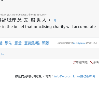
1
fuk1
ge3
lei5
nim6
heoi3
bong1
zo6
jan4
積
福
嘅
理
念
去
幫
助
人
。
in the belief that practising charity will accumulate
踐
想法
意念
意識形態
願景
(類近詞彙取自
ToastyNews
數據分析)
.0
舉報問題
源碼
歡迎向我哋反映意見。 電郵：
info@words.hk
|
私隱政策聲明