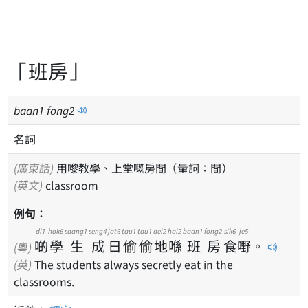
「班房」
baan
1
fong
2
名詞
(廣東話)
用嚟教學、上堂嘅房間（量詞：間）
(英文)
classroom
例句：
di1
hok6
saang1
seng4
jat6
tau1
tau1
dei2
hai2
baan1
fong2
sik6
je5
啲
學
生
成
日
偷
偷
地
喺
班
房
食
嘢
。
(粵)
(英)
The students always secretly eat in the
classrooms.