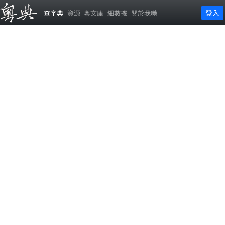
登入
查字典
資源
粵文庫
細數據
關於我哋