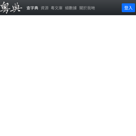
登入
查字典
資源
粵文庫
細數據
關於我哋