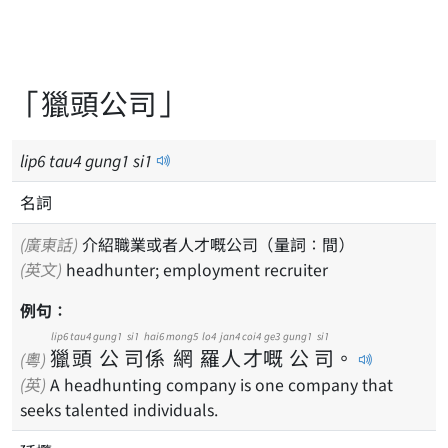
「獵頭公司」
lip
6
tau
4
gung
1
si
1
名詞
(廣東話)
介紹職業或者人才嘅公司（量詞：間）
(英文)
headhunter; employment recruiter
例句：
lip6
tau4
gung1
si1
hai6
mong5
lo4
jan4
coi4
ge3
gung1
si1
獵
頭
公
司
係
網
羅
人
才
嘅
公
司
。
(粵)
(英)
A headhunting company is one company that
seeks talented individuals.