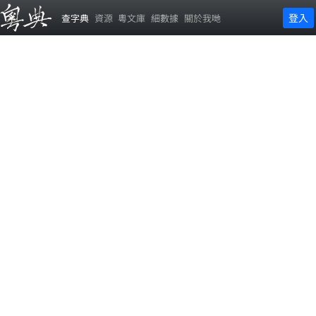
登入
查字典
資源
粵文庫
細數據
關於我哋