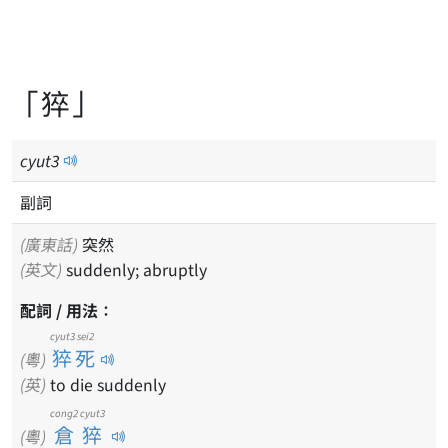
「猝」
cyut
3
副詞
(廣東話)
突然
(英文)
suddenly; abruptly
配詞 / 用法：
cyut3 sei2
猝死
(粵)
(英)
to die suddenly
cong2 cyut3
倉猝
(粵)