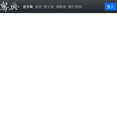
登入
查字典
資源
粵文庫
細數據
關於我哋