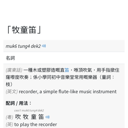
「牧童笛」
muk
6
tung
4
dek
2
名詞
(廣東話)
一種木或塑膠造嘅直
笛
，喺頂吹氣，用手指撳住
窿嚟度吹奏；係小學同初中音樂堂常用嘅樂器（量詞：
枝）
(英文)
recorder, a simple flute-like music instrument
配詞 / 用法：
ceoi1
muk6
tung4
dek2
吹
牧
童
笛
(粵)
(英)
to play the recorder