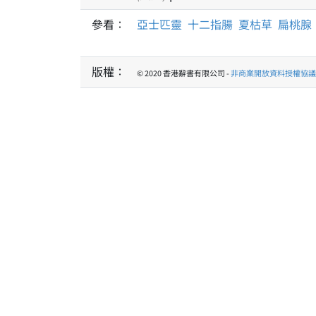
參看：
亞士匹靈
十二指腸
夏枯草
扁桃腺
版權：
© 2020 香港辭書有限公司 -
非商業開放資料授權協議 1