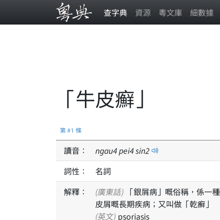
查字典
資源
粵文庫
細數據
「牛皮癬」
第 #1 條
讀音：
ngau
4
pei
4
sin
2
詞性：
名詞
解釋：
(廣東話)
「銀屑病」嘅俗稱，係一種
皮屑嘅長期疾病；又叫做「乾癬」
(英文)
psoriasis