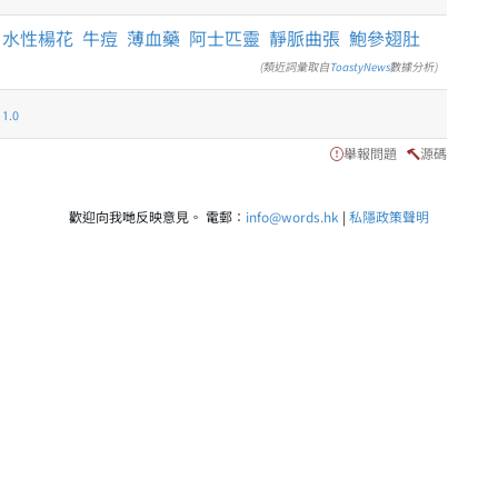
水性楊花
牛痘
薄血藥
阿士匹靈
靜脈曲張
鮑參翅肚
(類近詞彙取自
ToastyNews
數據分析)
.0
舉報問題
源碼
歡迎向我哋反映意見。 電郵：
info@words.hk
|
私隱政策聲明