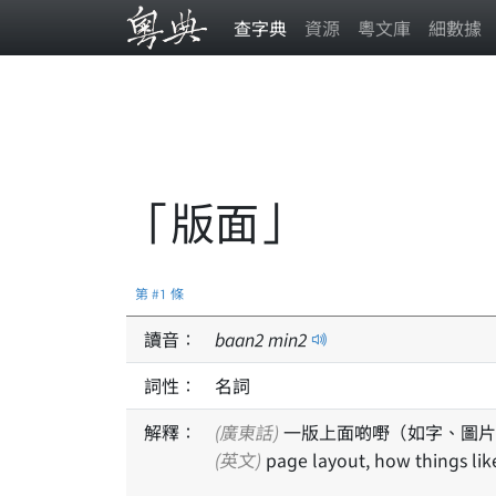
查字典
資源
粵文庫
細數據
「版面」
第 #1 條
讀音：
baan
2
min
2
詞性：
名詞
解釋：
(廣東話)
一版上面啲嘢（如字、圖片
(英文)
page layout, how things lik