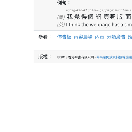
例句：
ngo5
gok3
dak1
go3
mong5
jip6
ge3
baan2
min2
我
覺
得
個
網
頁
嘅
版
面
(粵)
(英)
I think the webpage has a simpl
參看：
佈告板
內容農場
內頁
分類廣告
版權：
© 2018 香港辭書有限公司 -
非商業開放資料授權協議 1