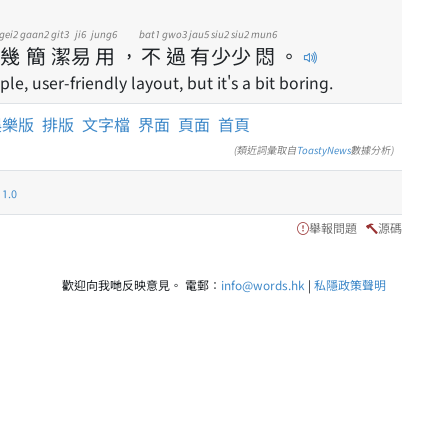
gei2
gaan2
git3
ji6
jung6
bat1
gwo3
jau5
siu2
siu2
mun6
幾
簡
潔
易
用
，
不
過
有
少
少
悶
。
e, user-friendly layout, but it's a bit boring.
娛樂版
排版
文字檔
界面
頁面
首頁
(類近詞彙取自
ToastyNews
數據分析)
.0
舉報問題
源碼
歡迎向我哋反映意見。 電郵：
info@words.hk
|
私隱政策聲明