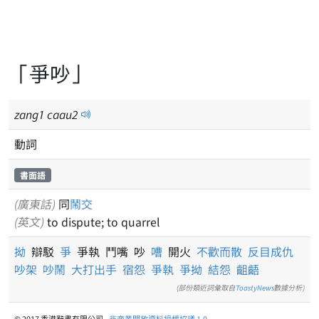
「爭吵」
zang
1
caau
2
動詞
書面語
(廣東話)
同
鬧交
(英文)
to dispute; to quarrel
拗
辯駁
爭
爭執 鬥嘴 吵
嘈
開火
不歡而散
反目成仇
吵架
吵鬧
大打出手
宿怨
爭執
爭拗
結怨
齟齬
(部份類近詞彙取自
ToastyNews
數據分析)
© 2017 香港辭書有限公司 -
非商業開放資料授權協議 1.0