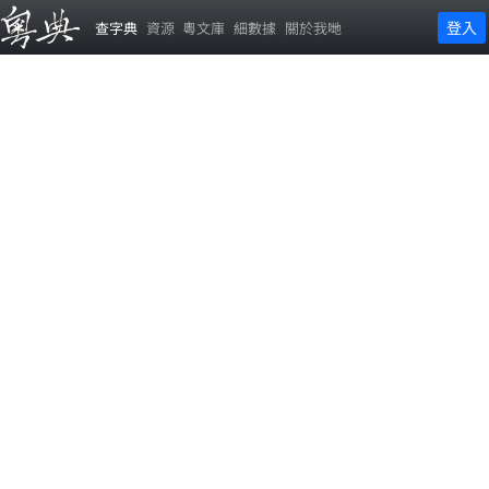
登入
查字典
資源
粵文庫
細數據
關於我哋