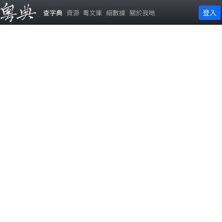
登入
查字典
資源
粵文庫
細數據
關於我哋