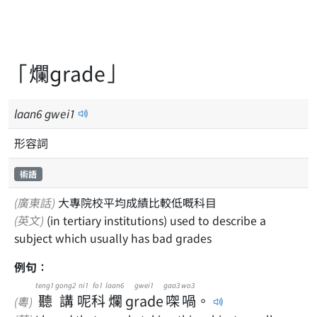
「爛grade」
laan
6
gwei
1
形容詞
術語
(廣東話)
大專院校平均成績比較低嘅科目
(英文)
(in tertiary institutions) used to describe a
subject which usually has bad grades
例句：
teng1
gong2
ni1
fo1
laan6
gwei1
gaa3
wo3
聽
講
呢
科
爛
grade
㗎
喎
。
(粵)