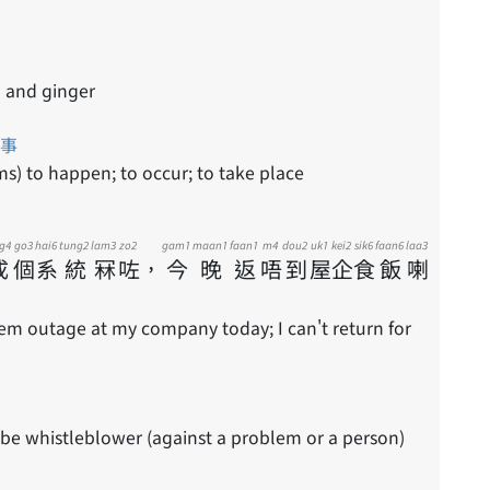
n and ginger
事
ms) to happen; to occur; to take place
g4
go3
hai6
tung2
lam3
zo2
gam1
maan1
faan1
m4
dou2
uk1
kei2
sik6
faan6
laa3
成
個
系
統
冧
咗
，
今
晚
返
唔
到
屋
企
食
飯
喇
em outage at my company today; I can't return for
 be whistleblower (against a problem or a person)