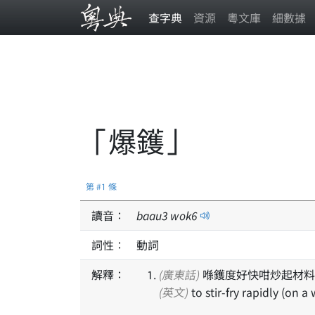
查字典
資源
粵文庫
細數據
「爆鑊」
第 #1 條
讀音：
baau
3
wok
6
詞性：
動詞
解釋：
(廣東話)
喺鑊度好快咁炒起材料
(英文)
to stir-fry rapidly (on a