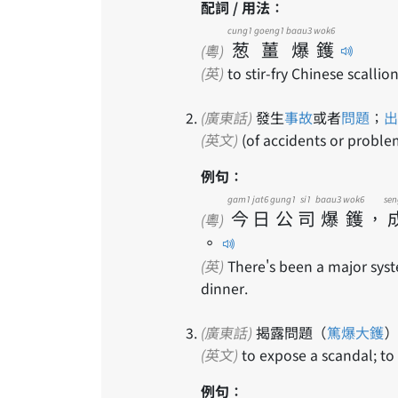
配詞 / 用法：
cung1
goeng1
baau3
wok6
葱
薑
爆
鑊
(粵)
(英)
to stir-fry Chinese scallio
(廣東話)
發生
事故
或者
問題
；
出
(英文)
(of accidents or proble
例句：
gam1
jat6
gung1
si1
baau3
wok6
sen
今
日
公
司
爆
鑊
，
(粵)
。
(英)
There's been a major syst
dinner.
(廣東話)
揭露問題（
篤爆
大鑊
）
(英文)
to expose a scandal; to
例句：