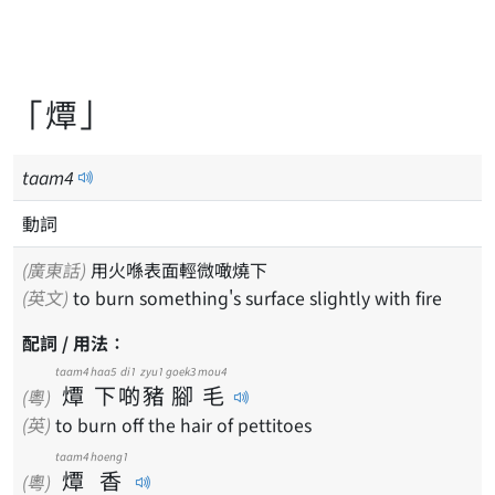
「燂」
taam
4
動詞
(廣東話)
用火喺表面輕微噉燒下
(英文)
to burn something's surface slightly with fire
配詞 / 用法：
taam4
haa5
di1
zyu1
goek3
mou4
燂
下
啲
豬
腳
毛
(粵)
(英)
to burn off the hair of pettitoes
taam4
hoeng1
燂
香
(粵)