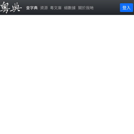
登入
查字典
資源
粵文庫
細數據
關於我哋