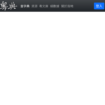
登入
查字典
資源
粵文庫
細數據
關於我哋