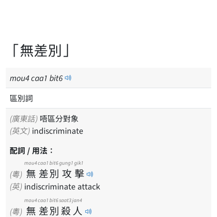
「無差別」
mou
4
caa
1
bit
6
區別詞
(廣東話)
唔區分對象
(英文)
indiscriminate
配詞 / 用法：
mou4
caa1
bit6
gung1
gik1
無
差
別
攻
擊
(粵)
(英)
indiscriminate attack
mou4
caa1
bit6
saat3
jan4
無
差
別
殺
人
(粵)