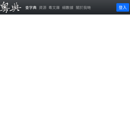
登入
查字典
資源
粵文庫
細數據
關於我哋