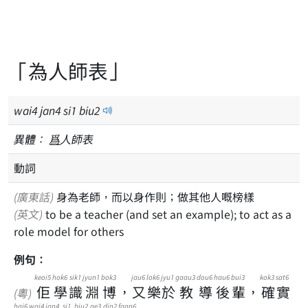
「為人師表」
wai
4
jan
4
si
1
biu
2
異體：
爲
人師表
動詞
(廣東話)
身為老師，而以身作則；做其他人嘅榜樣
(英文)
to be a teacher (and set an example); to act as a
role model for others
例句：
keoi5
hok6
sik1
jyun1
bok3
jau6
lok6
jyu1
gaau3
dou6
hau6
bui3
kok3
sat6
佢
學
識
淵
博
，
又
樂
於
教
導
後
輩
，
確
實
(粵)
hai6
wai4
jan4
si1
biu2
ge3
din2
faan6