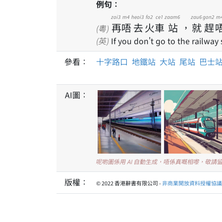
例句：
zoi3
m4
heoi3
fo2
ce1
zaam6
zau6
gon2
m
再
唔
去
火
車
站
，
就
趕
(粵)
(英)
If you don't go to the railway 
參看：
十字路口
地鐵站
大站
尾站
巴士
AI圖：
呢啲圖係用 AI 自動生成，唔係真嘅相嚟，敬請
版權：
© 2022 香港辭書有限公司 -
非商業開放資料授權協議 1