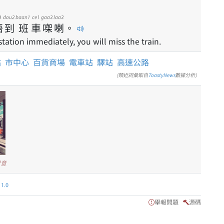
4
dou2
baan1
ce1
gaa3
laa3
唔
到
班
車
㗎
喇
。
station immediately, you will miss the train.
站
市中心
百貨商場
電車站
驛站
高速公路
(類近詞彙取自
ToastyNews
數據分析)
留意
.0
舉報問題
源碼