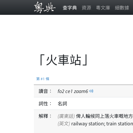
查字典
資源
粵文庫
細數據
「火車站」
第 #1 條
讀音：
fo
2
ce
1
zaam
6
詞性：
名詞
解釋：
(廣東話)
俾人輪候同上落火車嘅地方
(英文)
railway station; train statio