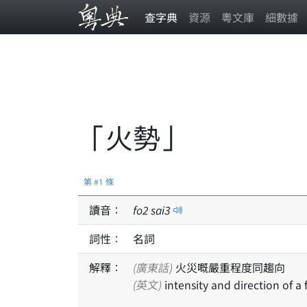
查字典
資源
粵文庫
細數據
「火勢」
第 #1 條
讀音：
fo
2
sai
3
詞性：
名詞
解釋：
(廣東話)
火災嘅嚴重程度同趨向
(英文)
intensity and direction of a f