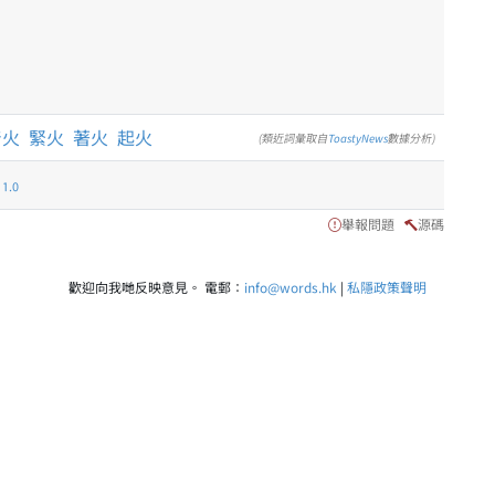
着火
緊火
著火
起火
(類近詞彙取自
ToastyNews
數據分析)
.0
舉報問題
源碼
歡迎向我哋反映意見。 電郵：
info@words.hk
|
私隱政策聲明