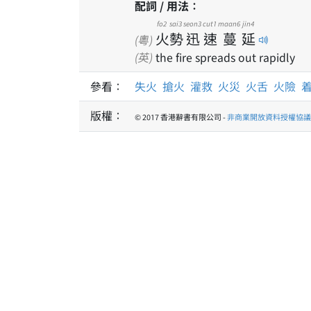
配詞 / 用法：
fo2
sai3
seon3
cut1
maan6
jin4
火
勢
迅
速
蔓
延
(粵)
(英)
the fire spreads out rapidly
參看：
失火
搶火
灌救
火災
火舌
火險
版權：
© 2017 香港辭書有限公司 -
非商業開放資料授權協議 1