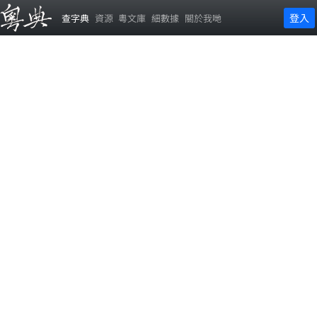
登入
查字典
資源
粵文庫
細數據
關於我哋