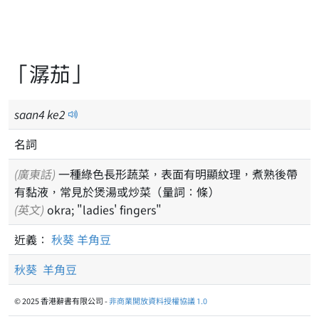
「潺茄」
saan
4
ke
2
名詞
(廣東話)
一種綠色長形蔬菜，表面有明顯紋理，煮熟後帶
有黏液，常見於煲湯或炒菜（量詞：條）
(英文)
okra; "ladies' fingers"
近義：
秋葵
羊角豆
秋葵
羊角豆
© 2025 香港辭書有限公司 -
非商業開放資料授權協議 1.0