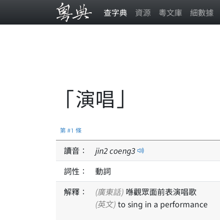
查字典
資源
粵文庫
細數據
「演唱」
第 #1 條
讀音：
jin
2
coeng
3
詞性：
動詞
解釋：
(廣東話)
喺觀眾面前表演唱歌
(英文)
to sing in a performance