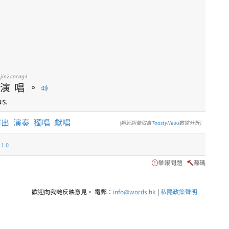
jin2
coeng3
演
唱
。
s.
演出
演奏
獨唱
獻唱
(類近詞彙取自
ToastyNews
數據分析)
.0
舉報問題
源碼
歡迎向我哋反映意見。 電郵：
info@words.hk
|
私隱政策聲明