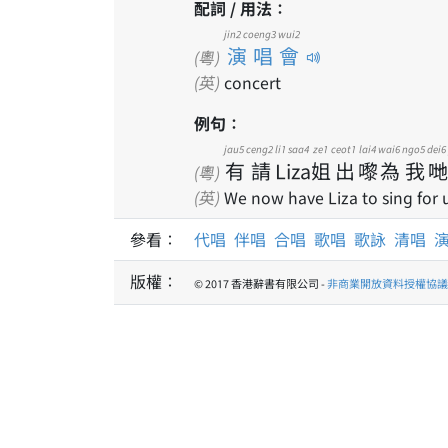
配詞 / 用法：
jin2 coeng3 wui2
演唱會
(粵)
(英)
concert
例句：
jau5
ceng2
li1 saa4
ze1
ceot1
lai4
wai6
ngo5
dei6
有
請
Liza
姐
出
嚟
為
我
哋
(粵)
(英)
We now have Liza to sing for u
參看：
代唱
伴唱
合唱
歌唱
歌詠
清唱
版權：
© 2017 香港辭書有限公司 -
非商業開放資料授權協議 1