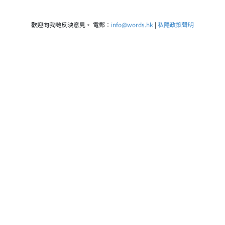
歡迎向我哋反映意見。 電郵：
info@words.hk
|
私隱政策聲明