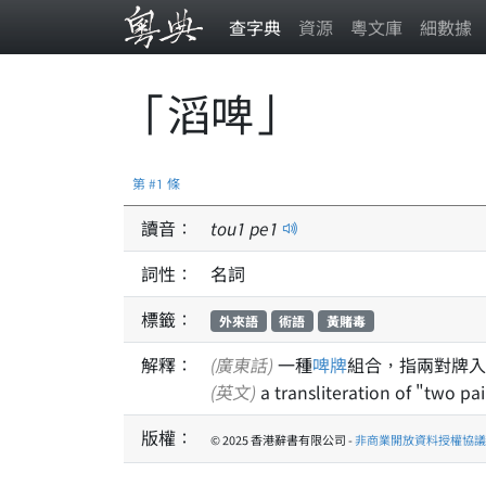
查字典
資源
粵文庫
細數據
「滔啤」
第 #1 條
讀音：
tou
1
pe
1
詞性：
名詞
標籤：
外來語
術語
黃賭毒
解釋：
(廣東話)
一種
啤牌
組合，指兩對牌入
(英文)
a transliteration of "two pa
版權：
© 2025 香港辭書有限公司 -
非商業開放資料授權協議 1