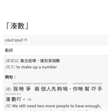
「湊數」
cau
3
sou
3
動詞
(廣東話)
集合起嚟，達到某個數
(英文)
to make up a number
例句：
ngo5
dei6
zaang1
loeng5
go3
jan4
sin1
gau3
wo3
nei5
dei6
bong1
haa5
sau2
我
哋
爭
兩
個
人
先
夠
喎
，
你
哋
幫
吓
手
(粵)
cau3
sou3
aa1
湊
數
吖
。
(英)
We still need two more people to have enough,