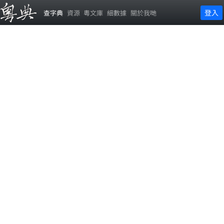
登入
查字典
資源
粵文庫
細數據
關於我哋