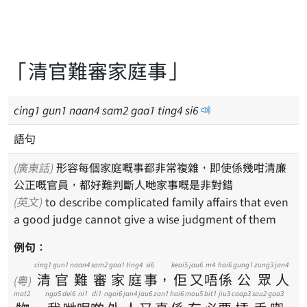
「清官難審家庭事」
cing
1
gun
1
naan
4
sam
2
gaa
1
ting
4
si
6
語句
(廣東話)
形容每個家庭嘅事都非常複雜，即使係幾咁清廉
公正嘅官員，都好難判斷人哋家事嘅是非對錯
(英文)
to describe complicated family affairs that even
a good judge cannot give a wise judgment of them
例句：
cing1
gun1
naan4
sam2
gaa1
ting4
si6
keoi5
jau6
m4
hai6
gung1
zung3
jan4
清
官
難
審
家
庭
事
，
佢
又
唔
係
公
眾
人
(粵)
mat2
ngo5
dei6
ni1
di1
ngoi6
jan4
jau6
zan1
hai6
mou5
bit1
jiu3
caap3
sau2
gaa3