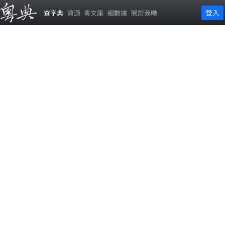
登入
查字典
資源
粵文庫
細數據
關於我哋