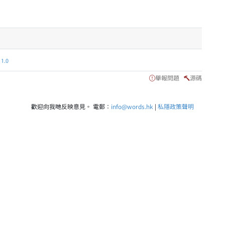
.0
舉報問題
源碼
歡迎向我哋反映意見。 電郵：
info@words.hk
|
私隱政策聲明