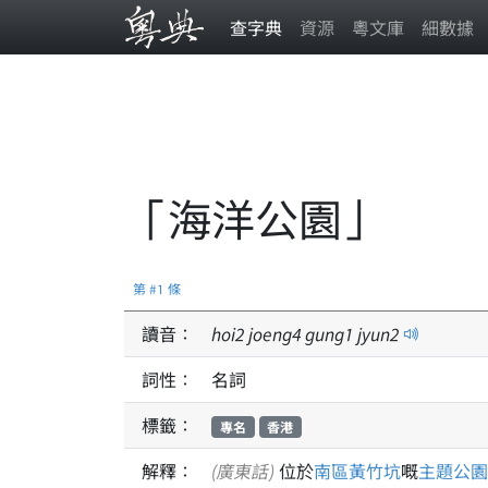
查字典
資源
粵文庫
細數據
「海洋公園」
第 #1 條
讀音：
hoi
2
joeng
4
gung
1
jyun
2
詞性：
名詞
標籤：
專名
香港
解釋：
(廣東話)
位於
南區
黃竹坑
嘅
主題公園