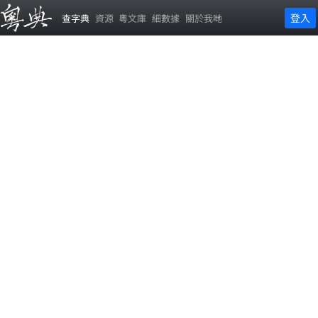
登入
查字典
資源
粵文庫
細數據
關於我哋