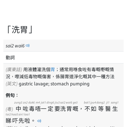
「洗胃」
sai
2
wai
6
動詞
(廣東話)
用液體灌洗個
胃
；通常用喺食咗有毒嘅嘢嘅情
況，嚟減低毒物嘅傷害，係腸胃道淨化嘅其中一種方法
(英文)
gastric lavage; stomach pumping
例句：
zung3
zo2
duk6
m4
jat1
ding6
jiu3
sai2
wai6
ge3
bat1
jyu4
dang2
ji1
sang1
中
咗
毒
唔
一
定
要
洗
胃
嘅
，
不
如
等
醫
生
(粵)
tai2
haa5
sin1
laa1
睇
吓
先
啦
。