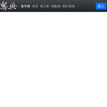
登入
查字典
資源
粵文庫
細數據
關於我哋