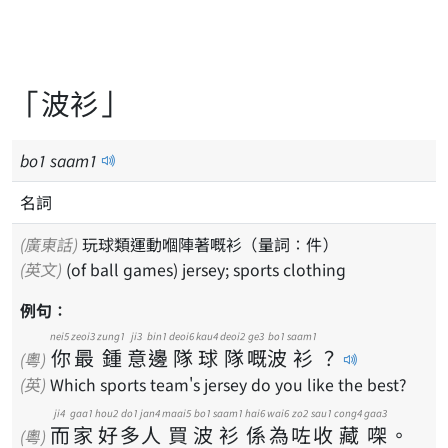
「波衫」
bo
1
saam
1
名詞
(廣東話)
玩球類運動嗰陣著嘅衫（量詞：件）
(英文)
(of ball games) jersey; sports clothing
例句：
nei5
zeoi3
zung1
ji3
bin1
deoi6
kau4
deoi2
ge3
bo1
saam1
你
最
鍾
意
邊
隊
球
隊
嘅
波
衫
？
(粵)
(英)
Which sports team's jersey do you like the best?
ji4
gaa1
hou2
do1
jan4
maai5
bo1
saam1
hai6
wai6
zo2
sau1
cong4
gaa3
而
家
好
多
人
買
波
衫
係
為
咗
收
藏
㗎
。
(粵)