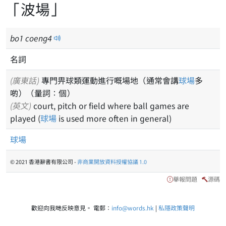
「波場」
bo
1
coeng
4
名詞
(廣東話)
專門畀球類運動進行嘅場地（通常會講
球場
多
啲）（量詞：個）
(英文)
court, pitch or field where ball games are
played (
球場
is used more often in general)
球場
© 2021 香港辭書有限公司 -
非商業開放資料授權協議 1.0
舉報問題
源碼
歡迎向我哋反映意見。 電郵：
info@words.hk
|
私隱政策聲明