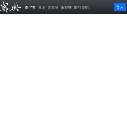
登入
查字典
資源
粵文庫
細數據
關於我哋