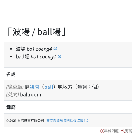
「波場 / ball場」
波場
bo
1
coeng
4
ball場
bo
1
coeng
4
名詞
(廣東話)
開
舞會
（
ball
）嘅地方（量詞：個）
(英文)
ballroom
舞廳
© 2021 香港辭書有限公司 -
非商業開放資料授權協議 1.0
舉報問題
源碼