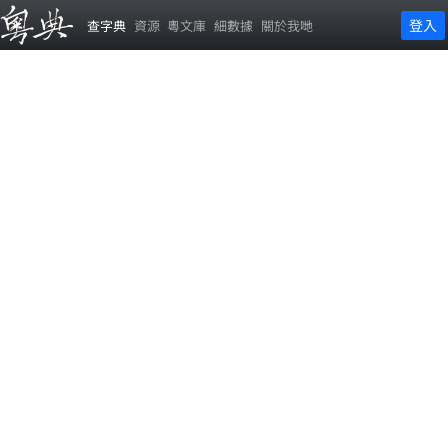
登入
查字典
資源
粵文庫
細數據
關於我哋