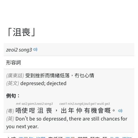
「沮喪」
zeoi
2
song
3
形容詞
(廣東話)
受到挫折而情緒低落，冇乜心情
(英文)
depressed; dejected
例句：
m4
sai2
gam3
zeoi2
song3
ceot1
nin2
zung6
jau5
gei1
wui6
ge3
唔
使
咁
沮
喪
，
出
年
仲
有
機
會
嘅
。
(粵)
(英)
Don't be so depressed, there are still chances for
you next year.