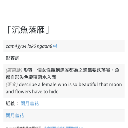
「沉魚落雁」
cam
4
jyu
4
lok
6
ngaan
6
形容詞
(廣東話)
形容一個女性靚到連雀都為之驚豔要跌落嚟、魚
都自形失色要匿落水入面
(英文)
describe a female who is so beautiful that moon
and flowers have to hide
近義：
閉月羞花
閉月羞花
© 2017 香港辭書有限公司 -
非商業開放資料授權協議 1.0