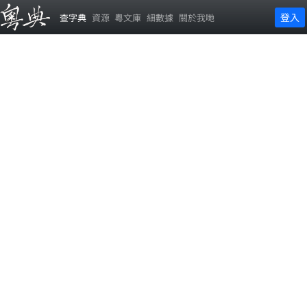
登入
查字典
資源
粵文庫
細數據
關於我哋