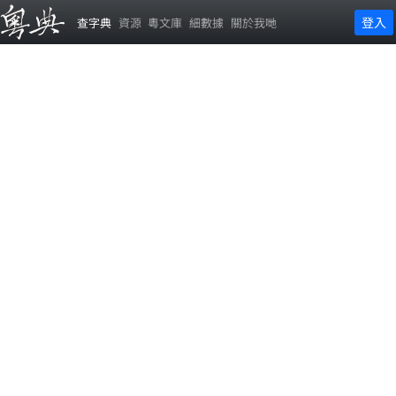
登入
查字典
資源
粵文庫
細數據
關於我哋