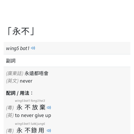
「永不」
wing
5
bat
1
副詞
(廣東話)
永遠都唔會
(英文)
never
配詞 / 用法：
wing5
bat1
fong3
hei3
永
不
放
棄
(粵)
(英)
to never give up
wing5
bat1
luk6
jung6
永
不
錄
用
(粵)