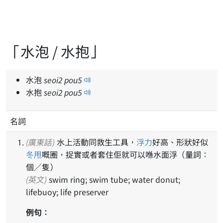
「水泡 / 水抱」
水泡
seoi
2
pou
5
水抱
seoi
2
pou
5
名詞
(廣東話)
水上活動同救生工具，
浮力
好高、形狀好似
冬甩
嘅圈，捉實或者套住佢就可以喺水面浮（量詞：
個／隻）
(英文)
swim ring; swim tube; water donut;
lifebuoy; life preserver
例句：