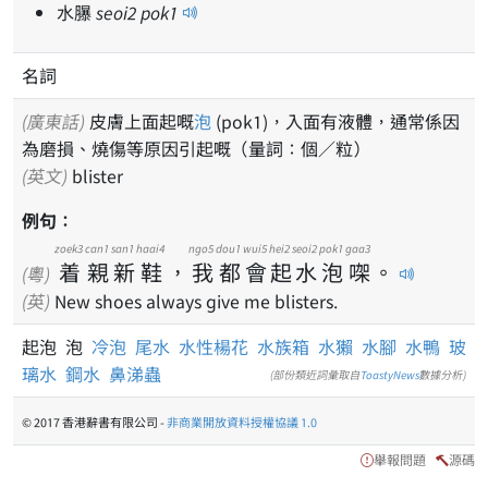
水𦢊
seoi
2
pok
1
名詞
(廣東話)
皮膚上面起嘅
泡
(pok1)，入面有液體，通常係因
為磨損、燒傷等原因引起嘅（量詞：個／粒）
(英文)
blister
例句：
zoek3
can1
san1
haai4
ngo5
dou1
wui5
hei2
seoi2
pok1
gaa3
着
親
新
鞋
，
我
都
會
起
水
泡
㗎
。
(粵)
(英)
New shoes always give me blisters.
起泡 泡
冷泡
尾水
水性楊花
水族箱
水獺
水腳
水鴨
玻
璃水
鋼水
鼻涕蟲
(部份類近詞彙取自
ToastyNews
數據分析)
© 2017 香港辭書有限公司 -
非商業開放資料授權協議 1.0
舉報問題
源碼