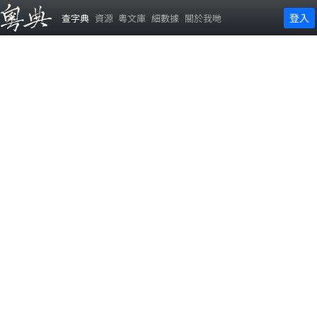
登入
查字典
資源
粵文庫
細數據
關於我哋