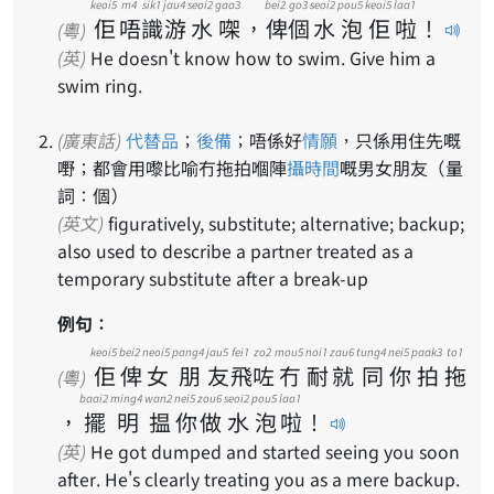
keoi5
m4
sik1
jau4
seoi2
gaa3
bei2
go3
seoi2
pou5
keoi5
laa1
佢
唔
識
游
水
㗎
，
俾
個
水
泡
佢
啦
！
(粵)
(英)
He doesn't know how to swim. Give him a
swim ring.
(廣東話)
代替品
；
後備
；唔係好
情願
，只係用住先嘅
嘢；都會用嚟比喻冇拖拍嗰陣
攝時間
嘅男女朋友（量
詞：個）
(英文)
figuratively, substitute; alternative; backup;
also used to describe a partner treated as a
temporary substitute after a break-up
例句：
keoi5
bei2
neoi5
pang4
jau5
fei1
zo2
mou5
noi1
zau6
tung4
nei5
paak3
to1
佢
俾
女
朋
友
飛
咗
冇
耐
就
同
你
拍
拖
(粵)
baai2
ming4
wan2
nei5
zou6
seoi2
pou5
laa1
，
擺
明
揾
你
做
水
泡
啦
！
(英)
He got dumped and started seeing you soon
after. He's clearly treating you as a mere backup.