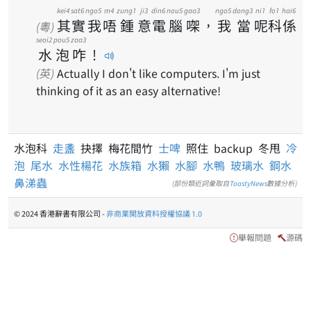
kei4
sat6
ngo5
m4
zung1
ji3
din6
nou5
gaa3
ngo5
dong3
ni1
fo1
hai6
其
實
我
唔
鍾
意
電
腦
㗎
，
我
當
呢
科
係
(粵)
seoi2
pou5
zaa3
水
泡
咋
！
(英)
Actually I don't like computers. I'm just
thinking of it as an easy alternative!
水泡科
走盞
抉擇 梅花間竹
士啤
照住 backup 冬甩
冷
泡
尾水
水性楊花
水族箱
水獺
水腳
水鴨
玻璃水
鋼水
鼻涕蟲
(部份類近詞彙取自
ToastyNews
數據分析)
© 2024 香港辭書有限公司 -
非商業開放資料授權協議 1.0
舉報問題
源碼