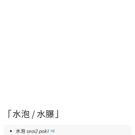
「水泡 / 水𦢊」
水泡
seoi
2
pok
1