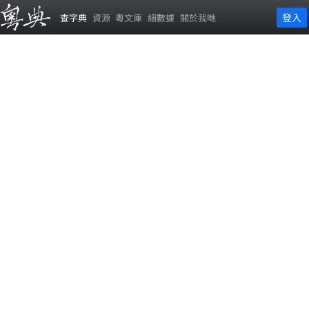
登入
查字典
資源
粵文庫
細數據
關於我哋