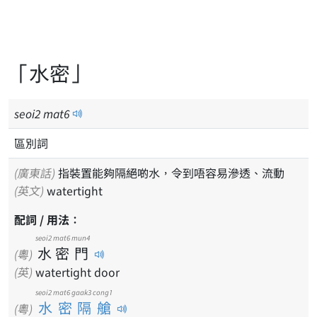
「水密」
seoi
2
mat
6
區別詞
(廣東話)
指裝置能夠隔絕啲水，令到唔容易滲透、流動
(英文)
watertight
配詞 / 用法：
seoi2
mat6
mun4
水
密
門
(粵)
(英)
watertight door
seoi2 mat6 gaak3 cong1
水密隔艙
(粵)