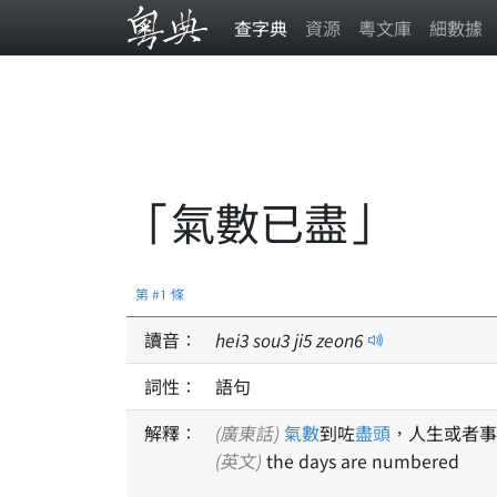
查字典
資源
粵文庫
細數據
「氣數已盡」
第 #1 條
讀音：
hei
3
sou
3
ji
5
zeon
6
詞性：
語句
解釋：
(廣東話)
氣數
到咗
盡頭
，人生或者事
(英文)
the days are numbered