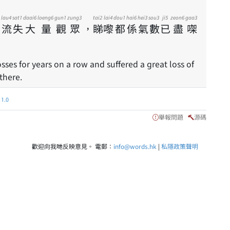
lau4
sat1
daai6
loeng6
gun1
zung3
tai2
lai4
dou1
hai6
hei3
sou3
ji5
zeon6
gaa3
，
流
失
大
量
觀
眾
，
睇
嚟
都
係
氣
數
已
盡
㗎
sses for years on a row and suffered a great loss of
there.
.0
舉報問題
源碼
歡迎向我哋反映意見。 電郵：
info@words.hk
|
私隱政策聲明