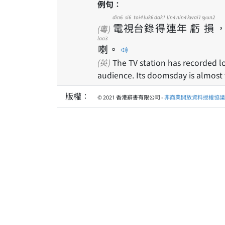
例句：
din6
si6
toi4
luk6
dak1
lin4
nin4
kwai1
syun2
電
視
台
錄
得
連
年
虧
損
(粵)
laa3
喇
。
(英)
The TV station has recorded lo
audience. Its doomsday is almost 
版權：
© 2021 香港辭書有限公司 -
非商業開放資料授權協議 1