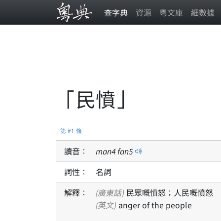
查字典
資源
粵文庫
細數據
「民憤」
第 #1 條
讀音：
man
4
fan
5
詞性：
名詞
解釋：
(廣東話)
民眾嘅憤怒；人民嘅憤怒
(英文)
anger of the people