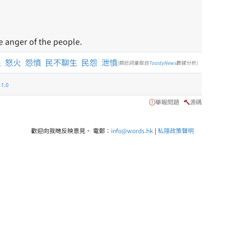
 anger of the people.
恨
怒火
怨憤
民不聊生
民怨
泄憤
(類近詞彙取自
ToastyNews
數據分析)
.0
舉報問題
源碼
歡迎向我哋反映意見。 電郵：
info@words.hk
|
私隱政策聲明