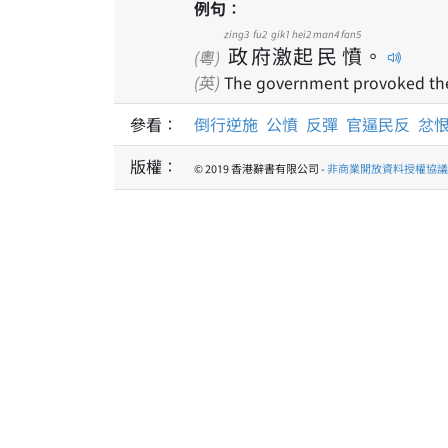
例句：
zing3
fu2
gik1
hei2
man4
fan5
政
府
激
起
民
憤
。
(粵)
(英)
The government provoked the
參看：
倒行逆施
公憤
反彈
官逼民反
忿
版權：
© 2019 香港辭書有限公司 -
非商業開放資料授權協議 1