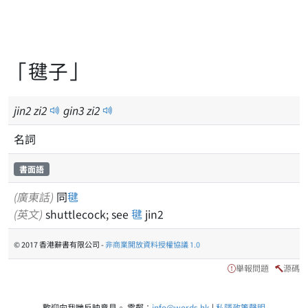
「毽子」
jin
2
zi
2
gin
3
zi
2
名詞
書面語
(廣東話)
同
毽
(英文)
shuttlecock; see
毽
jin2
© 2017 香港辭書有限公司 -
非商業開放資料授權協議 1.0
舉報問題
源碼
歡迎向我哋反映意見。 電郵：
info@words.hk
|
私隱政策聲明