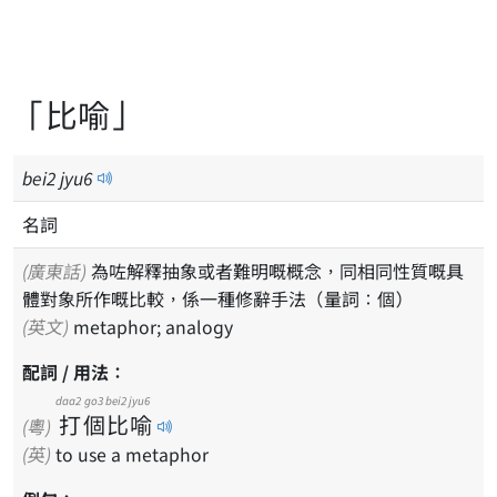
「比喻」
bei
2
jyu
6
名詞
(廣東話)
為咗解釋抽象或者難明嘅概念，同相同性質嘅具
體對象所作嘅比較，係一種修辭手法（量詞：個）
(英文)
metaphor; analogy
配詞 / 用法：
daa2
go3
bei2
jyu6
打
個
比
喻
(粵)
(英)
to use a metaphor