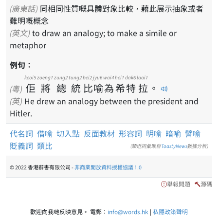
(廣東話)
同相同性質嘅具體對象比較，藉此展示抽象或者
難明嘅概念
(英文)
to draw an analogy; to make a simile or
metaphor
例句：
keoi5
zoeng1
zung2
tung2
bei2
jyu6
wai4
hei1
dak6
laai1
佢
將
總
統
比
喻
為
希
特
拉
。
(粵)
(英)
He drew an analogy between the president and
Hitler.
代名詞
借喻
切入點
反面教材
形容詞
明喻
暗喻
譬喻
貶義詞
類比
(類近詞彙取自
ToastyNews
數據分析)
© 2022 香港辭書有限公司 -
非商業開放資料授權協議 1.0
舉報問題
源碼
歡迎向我哋反映意見。 電郵：
info@words.hk
|
私隱政策聲明