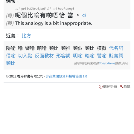
例句：
ni1
go3
bei2
jyu6
jau5
di1
m4
hap1
dong3
呢
個
比
喻
有
啲
唔
恰
當
。
(粵)
(英)
This analogy is a bit inappropriate.
近義：
比方
隱喻 喻 譬喻 暗喻 類比 類推 類似 類比 模擬
代名詞
借喻
切入點
反面教材
形容詞
明喻
暗喻
譬喻
貶義詞
類比
(部份類近詞彙取自
ToastyNews
數據分析)
© 2022 香港辭書有限公司 -
非商業開放資料授權協議 1.0
舉報問題
源碼