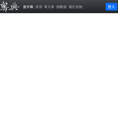
登入
查字典
資源
粵文庫
細數據
關於我哋