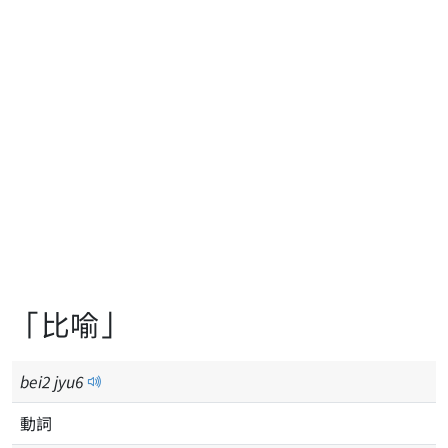
「比喻」
bei
2
jyu
6
動詞