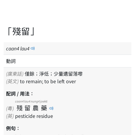
「殘留」
caan
4
lau
4
動詞
(廣東話)
僅餘；淨低；少量遺留落嚟
(英文)
to remain; to be left over
配詞 / 用法：
caan4
lau4
nung4
joek6
殘
留
農
藥
(粵)
(英)
pesticide residue
例句：