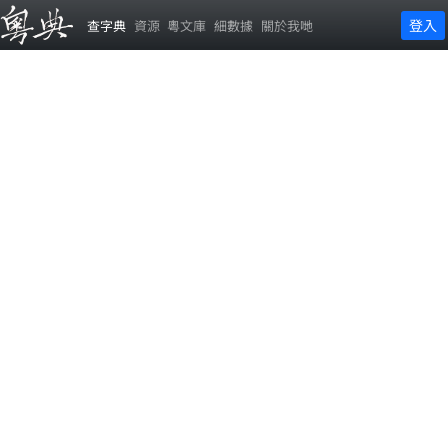
登入
查字典
資源
粵文庫
細數據
關於我哋