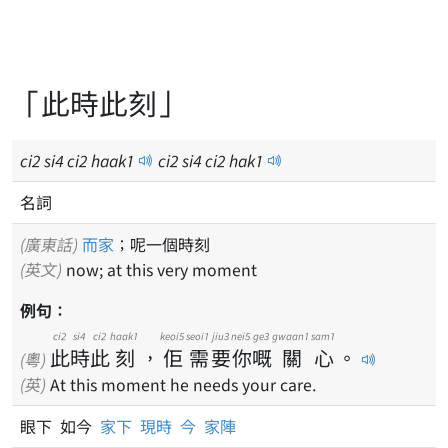
「此時此刻」
ci
2
si
4
ci
2
haak
1
ci
2
si
4
ci
2
hak
1
名詞
(廣東話)
而家
；呢一個時刻
(英文)
now; at this very moment
例句：
ci2
si4
ci2
haak1
keoi5
seoi1
jiu3
nei5
ge3
gwaan1
sam1
此
時
此
刻
，
佢
需
要
你
嘅
關
心
。
(粵)
(英)
At this moment he needs your care.
眼下 如今
家下
現時
今
家陣