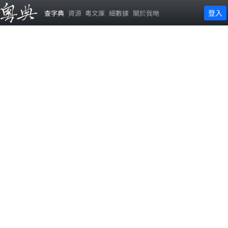
登入
查字典
資源
粵文庫
細數據
關於我哋