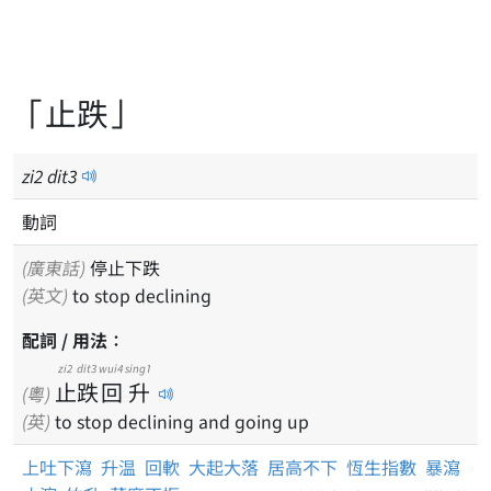
「止跌」
zi
2
dit
3
動詞
(廣東話)
停止下跌
(英文)
to stop declining
配詞 / 用法：
zi2
dit3
wui4
sing1
止
跌
回
升
(粵)
(英)
to stop declining and going up
上吐下瀉
升温
回軟
大起大落
居高不下
恆生指數
暴瀉