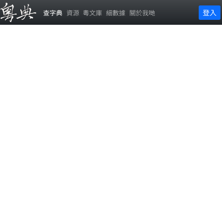
登入
查字典
資源
粵文庫
細數據
關於我哋