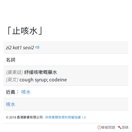
「止咳水」
zi
2
kat
1
seoi
2
名詞
(廣東話)
紓緩咳嗽嘅藥水
(英文)
cough syrup; codeine
近義：
咳水
咳水
© 2018 香港辭書有限公司 -
非商業開放資料授權協議 1.0
舉報問題
源碼