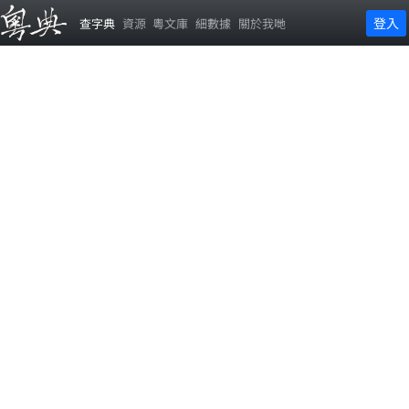
登入
查字典
資源
粵文庫
細數據
關於我哋