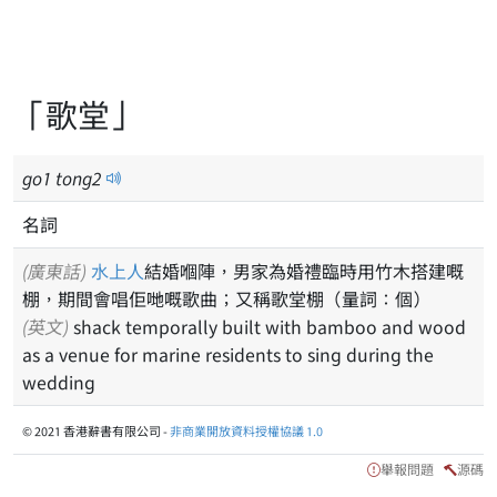
「歌堂」
go
1
tong
2
名詞
(廣東話)
水上人
結婚嗰陣，男家為婚禮臨時用竹木搭建嘅
棚，期間會唱佢哋嘅歌曲；又稱歌堂棚（量詞：個）
(英文)
shack temporally built with bamboo and wood
as a venue for marine residents to sing during the
wedding
© 2021 香港辭書有限公司 -
非商業開放資料授權協議 1.0
舉報問題
源碼