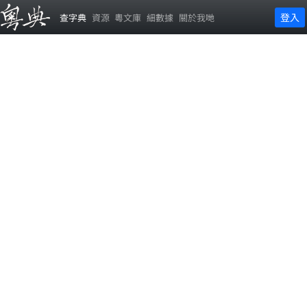
登入
查字典
資源
粵文庫
細數據
關於我哋