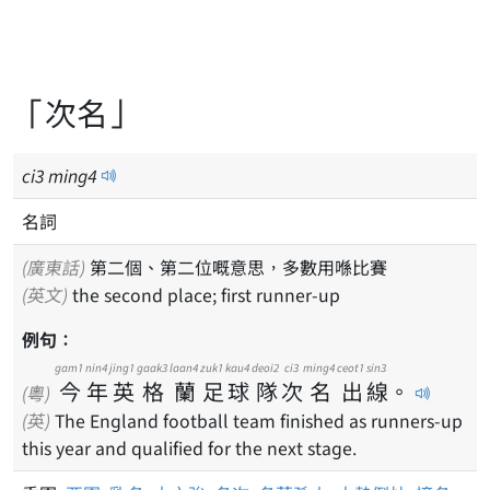
「次名」
ci
3
ming
4
名詞
(廣東話)
第二個、第二位嘅意思，多數用喺比賽
(英文)
the second place; first runner-up
例句：
gam1
nin4
jing1
gaak3
laan4
zuk1
kau4
deoi2
ci3
ming4
ceot1
sin3
今
年
英
格
蘭
足
球
隊
次
名
出
線
。
(粵)
(英)
The England football team finished as runners-up
this year and qualified for the next stage.