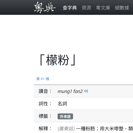
查字典
資源
粵文庫
細數據
「檬粉」
第 #1 條
讀音：
mung
1
fan
2
詞性：
名詞
標籤：
外來語
解釋：
(廣東話)
一種粉麪；用大米嚟整，類