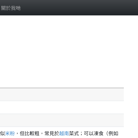
關於我哋
似
米粉
，但比較粗，常見於
越南
菜式；可以凍食（例如