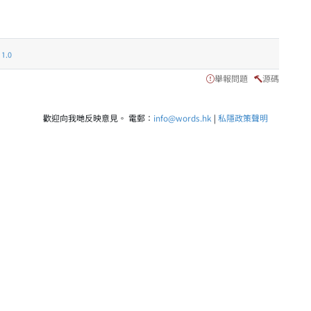
.0
舉報問題
源碼
歡迎向我哋反映意見。 電郵：
info@words.hk
|
私隱政策聲明