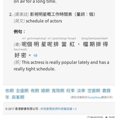
on air for a long time.
(廣東話)
影視明星嘅工作時間表（量詞：個）
(英文)
schedule of actors
例句：
ni1
go3
ming4
sing1
ni1
paai2
dong1
hung4
dong3
kei4
paai4
dak1
呢
個
明
星
呢
排
當
紅
，
檔
期
排
得
(粵)
hou2
mat6
好
密
。
(英)
This actress is really popular lately and has a
really tight schedule.
依期
全盛期
夜期
婚期
寬限期
旺季
淡季
空窗期
農曆
年
高峯期
(類近詞彙取自
ToastyNews
數據分析)
© 2017 香港辭書有限公司 -
非商業開放資料授權協議 1.0
舉報問題
源碼