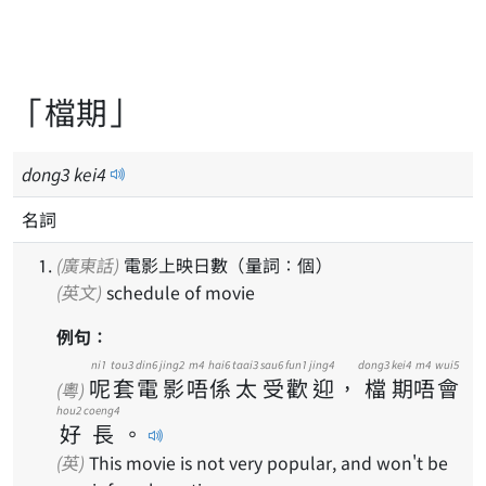
「檔期」
dong
3
kei
4
名詞
(廣東話)
電影上映日數（量詞：個）
(英文)
schedule of movie
例句：
ni1
tou3
din6
jing2
m4
hai6
taai3
sau6
fun1
jing4
dong3
kei4
m4
wui5
呢
套
電
影
唔
係
太
受
歡
迎
，
檔
期
唔
會
(粵)
hou2
coeng4
好
長
。
(英)
This movie is not very popular, and won't be