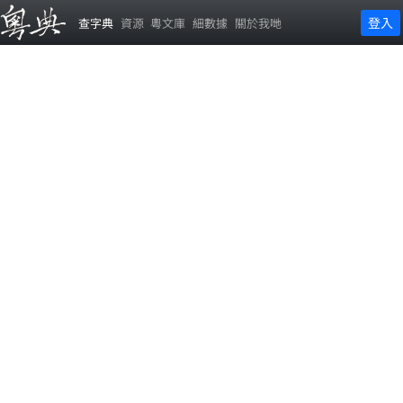
登入
查字典
資源
粵文庫
細數據
關於我哋