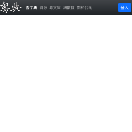
登入
查字典
資源
粵文庫
細數據
關於我哋