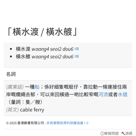
「橫水渡 / 橫水艔」
橫水渡
waang
4
seoi
2
dou
6
橫水艔
waang
4
seoi
2
dou
6
名詞
(廣東話)
一種
船
；係好細隻嘅艇仔，靠拉動一條連接住兩
岸嘅纜繩去郁，可以來回橫過一啲比較窄嘅
河流
或者
水道
（量詞：隻／艘）
(英文)
cable ferry
© 2025 香港辭書有限公司 -
非商業開放資料授權協議 1.0
舉報問題
源碼