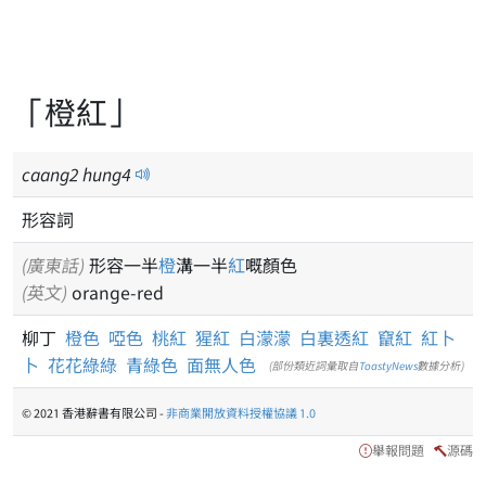
「橙紅」
caang
2
hung
4
形容詞
(廣東話)
形容一半
橙
溝一半
紅
嘅顏色
(英文)
orange-red
柳丁
橙色
啞色
桃紅
猩紅
白濛濛
白裏透紅
竄紅
紅卜
卜
花花綠綠
青綠色
面無人色
(部份類近詞彙取自
ToastyNews
數據分析)
© 2021 香港辭書有限公司 -
非商業開放資料授權協議 1.0
舉報問題
源碼