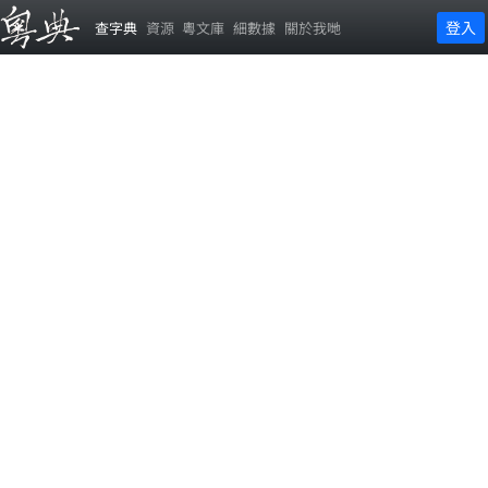
登入
查字典
資源
粵文庫
細數據
關於我哋