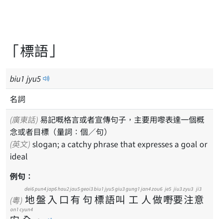
「標語」
biu
1
jyu
5
名詞
(廣東話)
易記嘅格言或者宣傳句子，主要用嚟表達一個概
念或者目標（量詞：個／句）
(英文)
slogan; a catchy phrase that expresses a goal or
ideal
例句：
dei6
pun4
jap6
hau2
jau5
geoi3
biu1
jyu5
giu3
gung1
jan4
zou6
je5
jiu3
zyu3
ji3
地
盤
入
口
有
句
標
語
叫
工
人
做
嘢
要
注
意
(粵)
on1
cyun4