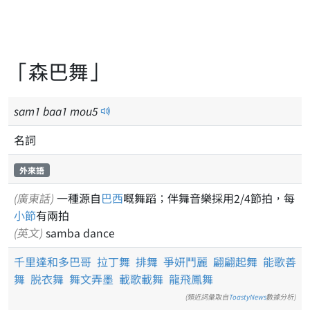
「森巴舞」
sam
1
baa
1
mou
5
名詞
外來語
(廣東話)
一種源自
巴西
嘅舞蹈；伴舞音樂採用2/4節拍，每
小節
有兩拍
(英文)
samba dance
千里達和多巴哥
拉丁舞
排舞
爭妍鬥麗
翩翩起舞
能歌善
舞
脱衣舞
舞文弄墨
載歌載舞
龍飛鳳舞
(類近詞彙取自
ToastyNews
數據分析)