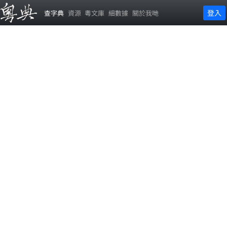
登入
查字典
資源
粵文庫
細數據
關於我哋