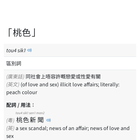
「桃色」
tou
4
sik
1
區別詞
(廣東話)
同社會上唔容許嘅戀愛或性愛有關
(英文)
(of love and sex) illicit love affairs; literally:
peach colour
配詞 / 用法：
tou4
sik1
san1
man2
桃
色
新
聞
(粵)
(英)
a sex scandal; news of an affair; news of love and
sex