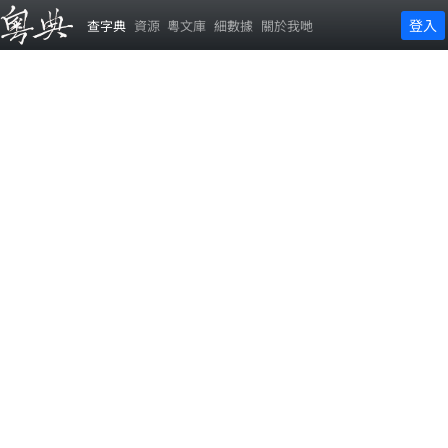
登入
查字典
資源
粵文庫
細數據
關於我哋