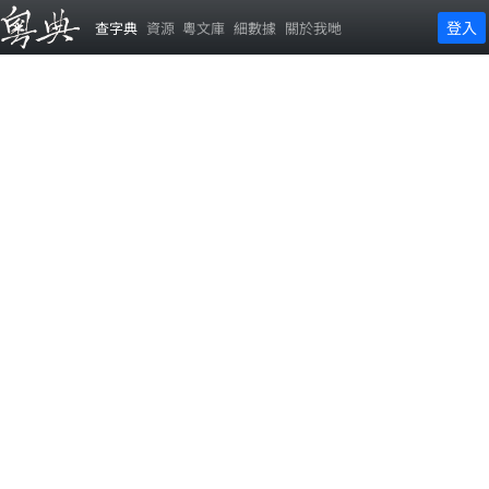
登入
查字典
資源
粵文庫
細數據
關於我哋