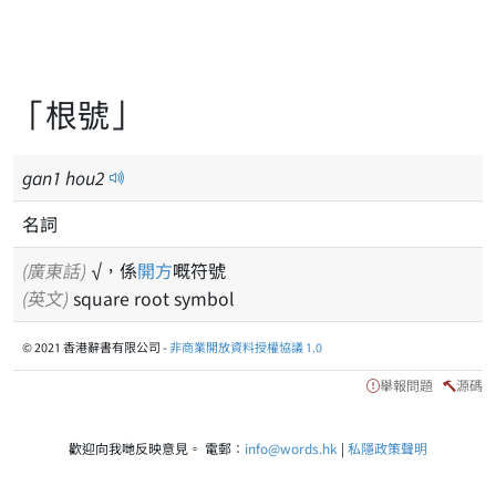
「根號」
gan
1
hou
2
名詞
(廣東話)
√，係
開方
嘅符號
(英文)
square root symbol
© 2021 香港辭書有限公司 -
非商業開放資料授權協議 1.0
舉報問題
源碼
歡迎向我哋反映意見。 電郵：
info@words.hk
|
私隱政策聲明