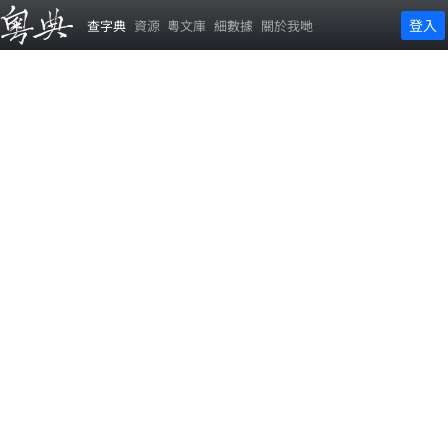
登入
查字典
資源
粵文庫
細數據
關於我哋