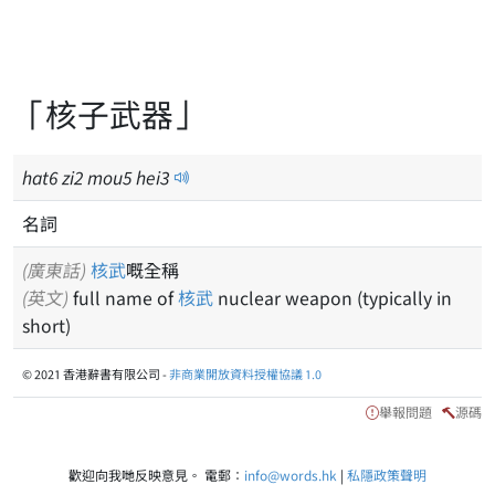
「核子武器」
hat
6
zi
2
mou
5
hei
3
名詞
(廣東話)
核武
嘅全稱
(英文)
full name of
核武
nuclear weapon (typically in
short)
© 2021 香港辭書有限公司 -
非商業開放資料授權協議 1.0
舉報問題
源碼
歡迎向我哋反映意見。 電郵：
info@words.hk
|
私隱政策聲明